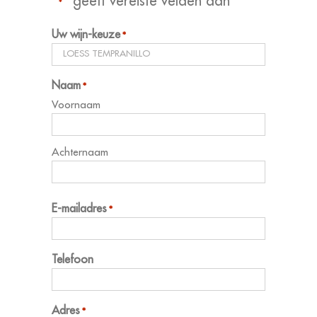
"
" geeft vereiste velden aan
*
Uw wijn-keuze
*
Naam
*
Voornaam
Achternaam
E-mailadres
*
Telefoon
Adres
*